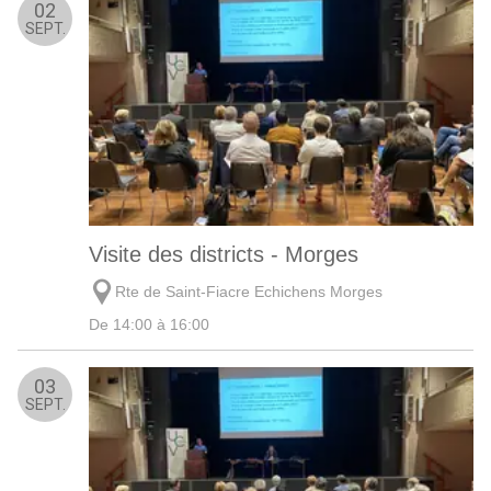
02
SEPT.
Visite des districts - Morges
Rte de Saint-Fiacre Echichens Morges
De 14:00 à 16:00
03
SEPT.