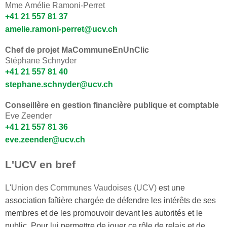
Mme Amélie Ramoni-Perret
+41 21 557 81 37
amelie.ramoni-perret@ucv.ch
Chef de projet MaCommuneEnUnClic
Stéphane Schnyder
+41 21 557 81
40
stephane.schnyder@ucv.ch
Conseillère en gestion financière publique et comptable
Eve Zeender
+41 21 557 81 36
eve.zeender@ucv.ch
L'UCV en bref
L'Union des Communes Vaudoises (UCV)
est une
association faîtière chargée de défendre les intérêts de ses
membres et de les promouvoir devant les autorités et le
public. Pour lui permettre de jouer ce rôle de relais et de