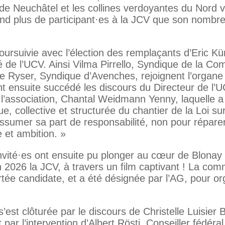
 de Neuchâtel et les collines verdoyantes du Nord 
d plus de participant·es à la JCV que son nombre 
oursuivie avec l’élection des remplaçants d’Eric K
é de l’UCV. Ainsi Vilma Pirrello, Syndique de la C
e Ryser, Syndique d’Avenches, rejoignent l’organe 
nt ensuite succédé les discours du Directeur de l’UC
 l’association, Chantal Weidmann Yenny, laquelle a 
que, collective et structurée du chantier de la Loi 
ssumer sa part de responsabilité, non pour réparer
 et ambition. »
nvité·es ont ensuite pu plonger au cœur de Blonay 
uin 2026 la JCV, à travers un film captivant ! La 
ortée candidate, et a été désignée par l’AG, pour org
 s’est clôturée par le discours de Christelle Luisier
 par l’intervention d’Albert Rösti, Conseiller fédéral