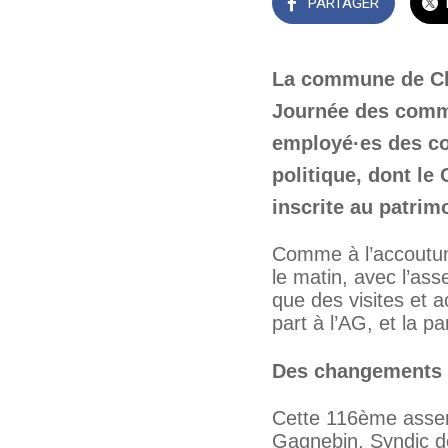
PARTAGER
La commune de Cha
Journée des commu
employé·es des c
politique, dont le 
inscrite au patrim
Comme à l’accoutumé
le matin, avec l’a
que des visites et 
part à l’AG, et la pa
Des changements 
Cette 116ème assem
Gagnebin, Syndic de