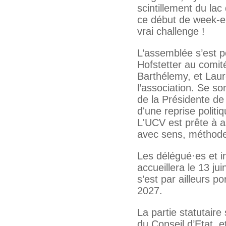
scintillement du lac
ce début de week-en
vrai challenge !
L’assemblée s’est p
Hofstetter au comit
Barthélemy, et Laur
l’association. Se so
de la Présidente de
d'une reprise politi
L'UCV est prête à a
avec sens, méthode
Les délégué·es et i
accueillera le 13 j
s’est par ailleurs p
2027.
La partie statutaire
du Conseil d’Etat, et