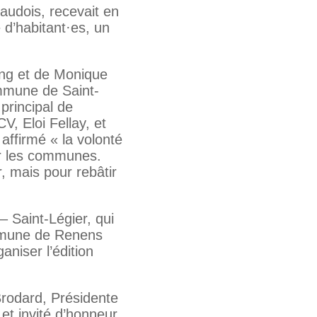
vaudois, recevait en
d’habitant·es, un
üng et de Monique
ommune de Saint-
principal de
V, Eloi Fellay, et
affirmé « la volonté
sur les communes.
, mais pour rebâtir
– Saint-Légier, qui
commune de Renens
aniser l’édition
 Brodard, Présidente
 et invité d’honneur