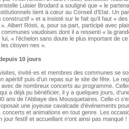
ristelle Luisier Brodard a souligné que « le partena
nstitutionnels tient à cœur au Conseil d’Etat. Un par
constructif » et a insisté sur le fait qu’il faut « 
». Albert Rösti, a, pour sa part, participé avec plai
ommunes vaudoises dont il a ressenti « la grande
ui, « l’échelon sans doute le plus important de ce 
 les citoyen·nes ».
 depuis 10 jours
 visites, invité·es et membres des communes se son
 apéritif puis d’un repas sur le site de fête. Le re
s, avec de nombreux concerts au programme. Celles
 qui a déjà pu bénéficier, il y a quelques jours, d’un
0 ans de l’Abbaye des Mousquetaires. Celle-ci s’e
proposait une joyeuse cavalcade d’événements pour
, concerts et animations en tout genre. Les occasi
our festif et accueillant n’ont ainsi pas manqué !