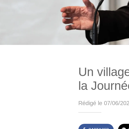
Un villag
la Journ
Rédigé le 07/06/20