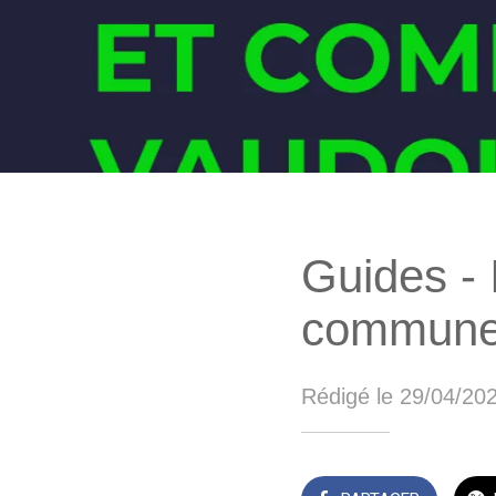
Guides - I
commune
Rédigé le 29/04/20